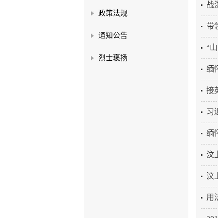
战
政策法规
带
通知公告
“
烈士褒扬
缅
接
习
缅
汶
汶
用