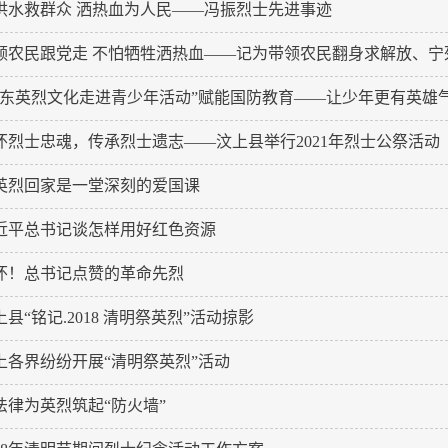
洪水救群众 洒热血为人民——冯振烈士先进事迹
领农民跟党走 不怕牺牲洒热血——记为带领农民翻身求解放、宁死不
山东英烈文化走进青少年活动”赋能国防教育——让少年更有英雄
怀烈士忠魂，传承烈士遗志——汶上县举行2021年烈士公祭活动
英烈回家是一堂深刻的爱国课
近平总书记谈怎样用好红色资源
怀！总书记点赞的革命先烈
上县“铭记.2018 清明祭英烈”活动掠影
上各界纷纷开展“清明祭英烈”活动
法律为英烈筑起“防火墙”