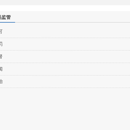
品监管
可
罚
督
闻
治