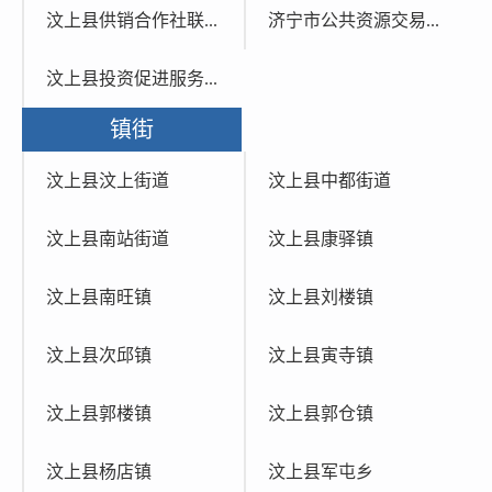
汶上县供销合作社联...
济宁市公共资源交易...
汶上县投资促进服务...
镇街
汶上县汶上街道
汶上县中都街道
汶上县南站街道
汶上县康驿镇
汶上县南旺镇
汶上县刘楼镇
汶上县次邱镇
汶上县寅寺镇
汶上县郭楼镇
汶上县郭仓镇
汶上县杨店镇
汶上县军屯乡