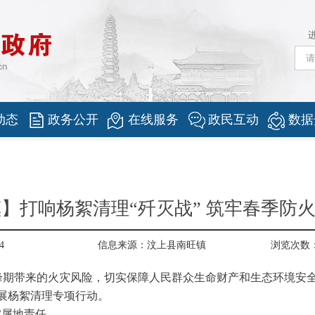
动态
政务公开
在线服务
政民互动
数据
】打响杨絮清理“歼灭战” 筑牢春季防火
4
信息来源：
汶上县南旺镇
浏览次数
峰期带来的火灾风险，切实保障人民群众生命财产和生态环境安全
展杨絮清理专项行动。
实属地责任