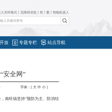
进入关怀模式
丨
无障碍浏览
丨
简
丨
繁
丨
智能机器人
开放
专题专栏
站点导航
“安全网”
：
字体：[
大
中
小
]
，南旺镇坚持“预防为主、防消结