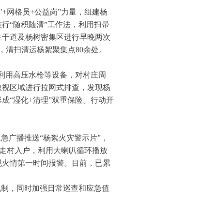
+网格员+公益岗”力量，组建杨
行“随积随清”工作法，利用扫帚
主干道及杨树密集区进行早晚两次
，清扫清运杨絮聚集点80余处。
村利用高压水枪等设备，对村庄周
忽视区域进行拉网式排查，发现杨
成“湿化+清理”双重保险。行动开
急广播推送“杨絮火灾警示片”，
员走村入户，利用大喇叭循环播放
现火情第一时间报警。目前，已累
机制，同时加强日常巡查和应急值