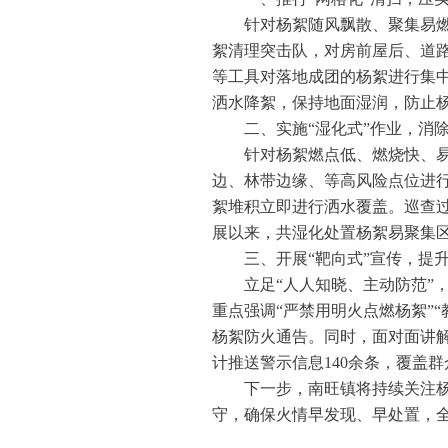
针对杨絮随风飘散、聚集易燃
絮清理突击队，对房前屋后、道路
等工具对落地成团的杨絮进行集
洒水降絮，保持地面湿润，防止杨
二、实施“湿化式”作业，消
针对杨絮燃点低、燃烧快、易
边、林带边缘、等高风险点位进
絮堆积立即进行洒水覆盖。巡查过
展以来，共湿化处置杨絮易聚集区
三、开展“靶向式”宣传，提
立足“人人知晓、主动防范”
重点强调“严禁用明火点燃杨絮”
杨絮防火通告。同时，面对面讲
计推送警示信息140余条，覆盖群众
下一步，南旺镇将持续关注杨
守，确保火情早发现、早处置，