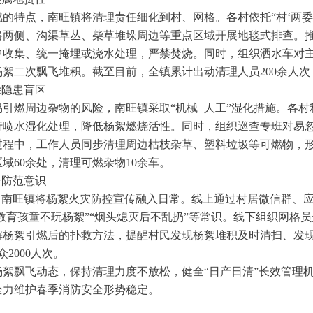
的特点，南旺镇将清理责任细化到村、网格。各村依托“村‘两委’
两侧、沟渠草丛、柴草堆垛周边等重点区域开展地毯式排查。推
中收集、统一掩埋或浇水处理，严禁焚烧。同时，组织洒水车对
絮二次飘飞堆积。截至目前，全镇累计出动清理人员200余人次
除隐患盲区
引燃周边杂物的风险，南旺镇采取“机械+人工”湿化措施。各
行喷水湿化处理，降低杨絮燃烧活性。同时，组织巡查专班对易
程中，工作人员同步清理周边枯枝杂草、塑料垃圾等可燃物，形
域60余处，清理可燃杂物10余车。
升防范意识
，南旺镇将杨絮火灾防控宣传融入日常。线上通过村居微信群、应
“教育孩童不玩杨絮”“烟头熄灭后不乱扔”等常识。线下组织网格
解杨絮引燃后的扑救方法，提醒村民发现杨絮堆积及时清扫、发
2000人次。
絮飘飞动态，保持清理力度不放松，健全“日产日清”长效管理
全力维护春季消防安全形势稳定。