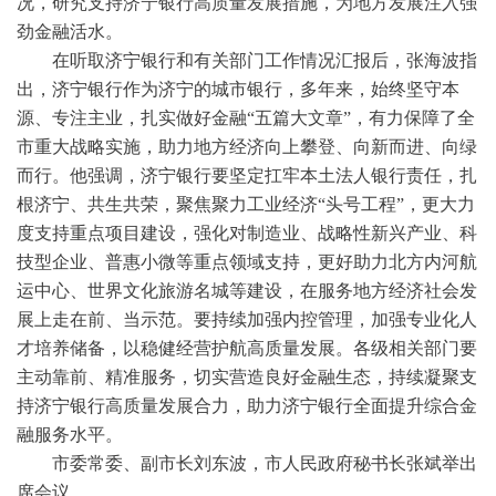
况，研究支持济宁银行高质量发展措施，为地方发展注入强
劲金融活水。
在听取济宁银行和有关部门工作情况汇报后，张海波指
出，济宁银行作为济宁的城市银行，多年来，始终坚守本
源、专注主业，扎实做好金融“五篇大文章”，有力保障了全
市重大战略实施，助力地方经济向上攀登、向新而进、向绿
而行。他强调，济宁银行要坚定扛牢本土法人银行责任，扎
根济宁、共生共荣，聚焦聚力工业经济“头号工程”，更大力
度支持重点项目建设，强化对制造业、战略性新兴产业、科
技型企业、普惠小微等重点领域支持，更好助力北方内河航
运中心、世界文化旅游名城等建设，在服务地方经济社会发
展上走在前、当示范。要持续加强内控管理，加强专业化人
才培养储备，以稳健经营护航高质量发展。各级相关部门要
主动靠前、精准服务，切实营造良好金融生态，持续凝聚支
持济宁银行高质量发展合力，助力济宁银行全面提升综合金
融服务水平。
市委常委、副市长刘东波，市人民政府秘书长张斌举出
席会议。