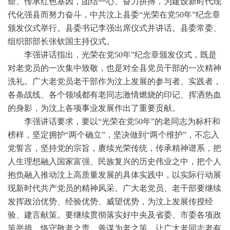
命、传承红色基因，团结一心、奋力拼搏，为建设新时代现
代化强县而努力奋斗，中共汶上县委“光荣在党50年”纪念章
颁发仪式举行。县委书记李强出席仪式并讲话。县委常委、
组织部部长张钦国主持仪式。
李强讲话指出，光荣在党50年”纪念章颁发仪式，既是
对老党员的一次集中致敬，也是对全县党员干部的一次精神
洗礼。广大老党员老干部作为汶上发展的参与者、实践者，
各条战线、各个领域都有老同志激情燃烧的印记、挥洒热血
的身影，为汶上各项事业发展作出了重要贡献。
李强讲话要求，要以“光荣在党50年”的老同志为标杆和
榜样，坚定拥护“两个确立”，坚决做到“两个维护”，不忘入
党誓言，坚持党的宗旨，赓续光荣传统，传承精神谱系，把
人生理想融入国家富强、民族复兴的历史伟业之中，把个人
抱负融入推动汶上高质量发展的具体实践中，以实际行动展
现新时代共产党员的精神风采。广大老党员、老干部要继续
发挥政治优势、经验优势、威望优势，为汶上发展传授经
验、建言献策。要继续贯彻落实好中央及省委、市委各项政
策举措，恪守敬老之责，善谋为老之策，让广大老同志老有