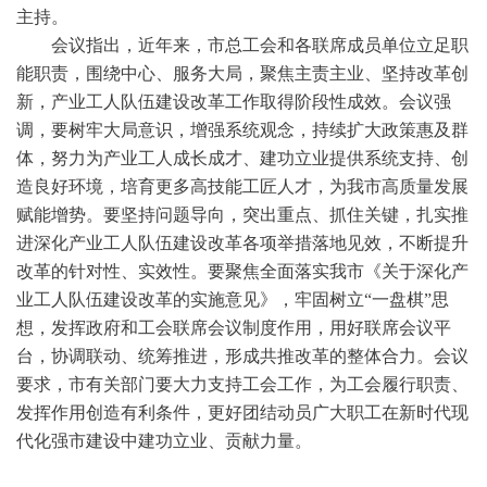
主持。
会议指出，近年来，市总工会和各联席成员单位立足职
能职责，围绕中心、服务大局，聚焦主责主业、坚持改革创
新，产业工人队伍建设改革工作取得阶段性成效。会议强
调，要树牢大局意识，增强系统观念，持续扩大政策惠及群
体，努力为产业工人成长成才、建功立业提供系统支持、创
造良好环境，培育更多高技能工匠人才，为我市高质量发展
赋能增势。要坚持问题导向，突出重点、抓住关键，扎实推
进深化产业工人队伍建设改革各项举措落地见效，不断提升
改革的针对性、实效性。要聚焦全面落实我市《关于深化产
业工人队伍建设改革的实施意见》，牢固树立“一盘棋”思
想，发挥政府和工会联席会议制度作用，用好联席会议平
台，协调联动、统筹推进，形成共推改革的整体合力。会议
要求，市有关部门要大力支持工会工作，为工会履行职责、
发挥作用创造有利条件，更好团结动员广大职工在新时代现
代化强市建设中建功立业、贡献力量。