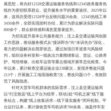
展思想，将办好12328交通运输服务热线和12345政务服务热
线作为密切联系群众、提升服务水平的重要途径。2025年以
来，该局共受理12328平台反映问题20余条、12345热线工单
3450余件，全部实现按时办结，累计为群众解决实际问题
800余个，群众获得感和满意度显著提升。
为切实提升基本公共服务能力，汶上县交通运输局创新
工作思路，推动服务模式从“接诉即办”向“未诉先办”深化，
着力把问题解决在萌芽状态。通过加强日常巡查与风险研
判，组织业务科室和一线执法力量围绕客运、货运、公路养
护、驾培维修、出租车运营等重点领域开展常态化检查。今
年以来，累计检查交通运输企业238家次，发现并整改问题
213个；开展施工工地现场检查7次，整改问题15个，有效防
范了风险隐患。
针对大货车司机群体的实际需求，汶上县交通运输局
以“行汶致远”线上平台为纽带，联动2处“司机之家”线下服
务站点，构建“线上收集诉求—线下落实服务”闭环机制。平
台运行以来，累计接收货车司机诉求780余条，涵盖停车安