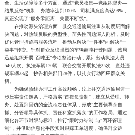
全、生活保障等多个方面。通过“党员收集—党组织督办—
结果反馈”机制，办结率达到100%，司机满意度高达98%，
真正实现了“服务零距离、关爱不断线”。
在推动源头治理方面，县交通运输局注重从制度层面解
决问题，对热线反映的典型性、苗头性问题深入剖析，及时
优化管理措施与服务流程，推动从解决“一件事”向解决“一
类事”转变。针对群众反映强烈的车辆超吨行驶问题，该局
迅速组织开展“百吨王”专项整治行动，累计出动执法人员
540人次、执法车辆170辆，联合交警开展执法25次，查处违
规车辆28起，抄告相关部门28件，以扎实行动回应群众关
切。
为确保热线办理工作高效顺畅，汶上县交通运输局进一
步压实责任链条，严格落实“首接负责制”，建立从受理、转
办、处置到回访的全流程责任体系，形成“主要领导亲自
抓、分管领导具体抓、责任科室抓落实”的工作格局。通过
细化各环节时限与标准，推行“限时办结制”与“闭环管理
制”，并借助信息化手段实时跟踪工单进度，确保群众诉