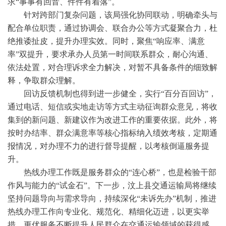
求“事事有回音、件件有着落”。
针对跨部门复杂问题，该局强化协同联动，明确牵头与
配合单位职责，通过协调会、联合办公等方式凝聚合力，杜
绝推诿扯皮，提升办理实效。同时，聚焦“响应率、满意
率”双提升，要求承办人员第一时间联系群众，耐心沟通、
依法处置，对合理诉求全力解决，对暂不具备条件的细致解
释，争取群众理解。
回访反馈机制也得到进一步健全，实行“百分百回访”，
通过电话、短信或实地走访等方式主动征询群众意见，将收
集到的新问题、新建议作为改进工作的重要依据。此外，将
按时办结率、群众满意率等核心指标纳入绩效考核，定期通
报情况，对办理不力的进行督导提醒，以考核倒逼服务提
升。
热线办理工作既是服务群众的“连心桥”，也是检验干部
作风与能力的“试金石”。下一步，汶上县交通运输局将继续
坚持问题导向与需求导向，持续深化“未诉先办”机制，推进
热线办理工作向专业化、规范化、精细化迈进，以更实举
措、更优服务不断提升人民群众在交通运输领域的获得感、