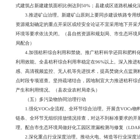
式建筑占新建建筑面积比例达到50%；县建成区道路机械化
3.推进矿山治理。新建矿山原则上要同步建设铁路专用
资源规划确定的重点开采区或经安全论证不宜采用地下开采
环境等要求依法关闭。（县自然资源和规划局、市生态环境
局配合）
4.加强秸秆综合利用和禁烧。推广秸秆科学还田和肥料
利用效能。全县秸秆综合利用率稳定在96%以上。深入推进
感、高清视频监控、无人机等先进技术，提高焚烧火点监测
点时段专项巡查。坚持疏堵结合，因地制宜大力推进秸秆综
产生和利用情况。（县农业农村局牵头）
（五）多污染物协同治理行动
1.强化VOCs全流程、全环节综合治理。开展含VOC
链条、全环节无组织排放情况排查，对达不到标准要求的开展
理。配合市生态环境局做好化工园区泄漏检测与修复（LDA
2.深化重点行业深度治理。推动火电、铸造等行业深度