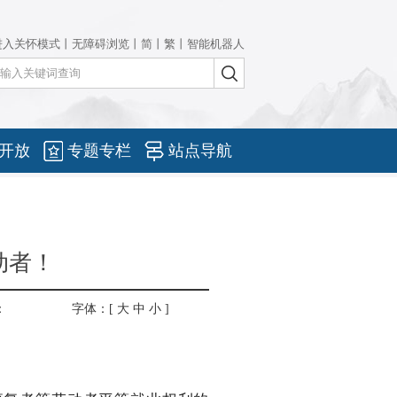
进入关怀模式
丨
无障碍浏览
丨
简
丨
繁
丨
智能机器人
开放
专题专栏
站点导航
动者！
：
字体：[
大
中
小
]